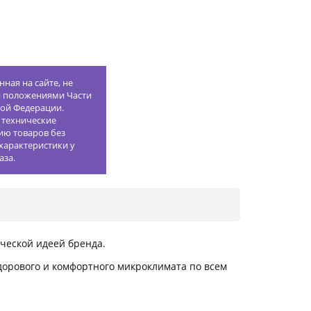
ная на сайте, не
й положениями Части
кой Федерации.
 технические
ию товаров без
характеристики у
аза.
ической идеей бренда.
здорового и комфортного микроклимата по всем