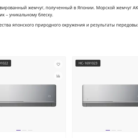
ьтивированный жемчуг, полученный в Японии. Морской жемчуг A
к – уникальному блеску.
тва японского природного окружения и результаты передовых
91022
НС-1691023