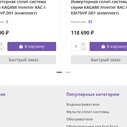
рторная сплит-система
Инверторная сплит-систем
 KAGAMI Inverter RAC-I-
серии KAGAMI Inverter RAC-I
HP.D01 (комплект)
KM75HP.D01 (комплект)
2
32
90 ₽
118 690 ₽
В корзину
В корзину
Быстрый заказ
Быстрый заказ
ное
Популярные категории
Водонагреватели
Мульти сплит-системы
Обогреватели
Оборудование для fast food