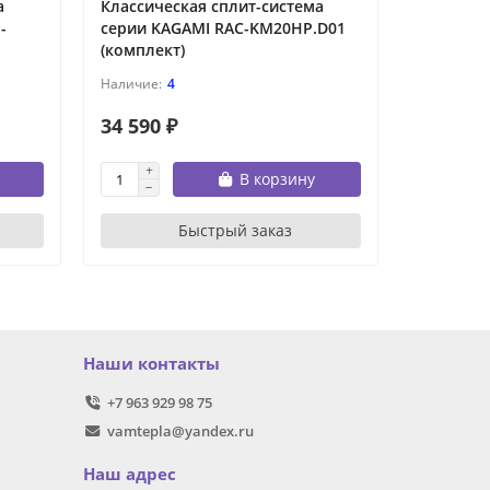
а
Классическая сплит-система
Классиче
-
серии KAGAMI RAC-KM20HP.D01
серии K
(комплект)
(комплек
4
34 590 ₽
37 490 
В корзину
Быстрый заказ
Наши контакты
+7 963 929 98 75
vamtepla@yandex.ru
Наш адрес