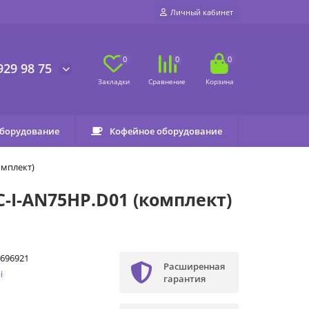
Личный кабинет
0
0
0
929 98 75
оборудование
Кофейное оборудование
омплект)
-I-AN75HP.D01 (комплект)
696921
Расширенная
i
гарантия