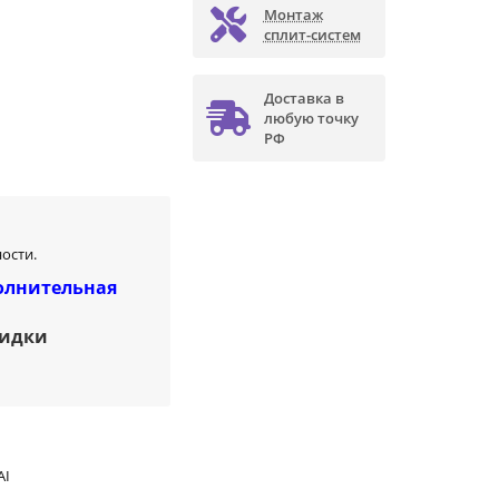
Монтаж
сплит-систем
Доставка в
любую точку
РФ
ости.
олнительная
кидки
AI