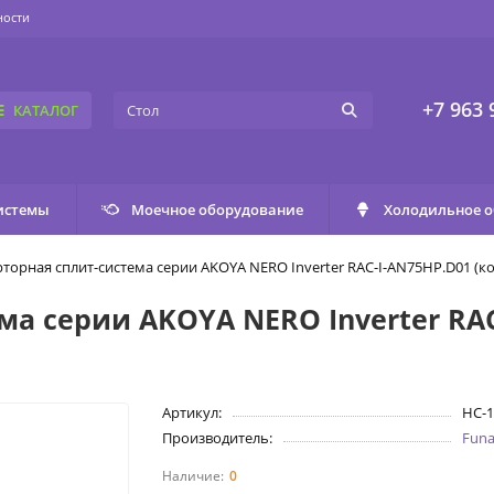
ности
+7 963 
КАТАЛОГ
истемы
Моечное оборудование
Холодильное 
торная сплит-система серии AKOYA NERO Inverter RAC-I-AN75HP.D01 (к
а серии AKOYA NERO Inverter RAC
Артикул:
НС-1
Производитель:
Funa
0