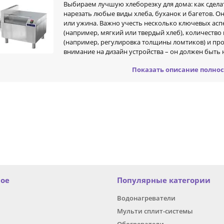
Выбираем лучшую хлеборезку для дома: как сдел
нарезать любые виды хлеба, буханок и багетов. О
или ужина. Важно учесть несколько ключевых асп
(например, мягкий или твердый хлеб), количеств
(например, регулировка толщины ломтиков) и про
внимание на дизайн устройства – он должен быть 
ьзовании.
Показать описание полно
жности хлеборезок:
тройка толщины срезов
мные ножи для легкой очистки
йн, подходящий под стиль кухни
ержка различных типов продуктов (мягкий хлеб, багеты и так далее)
ство использования
боре хлеборезки важно учесть все эти факторы для того, чтобы приоб
дневной жизни и поможет сделать процесс приготовления пищи более
ное
Популярные категории
Водонагреватели
Мульти сплит-системы