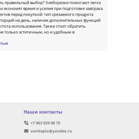
ать правильный выбор? Хлеборезки помогают легко
ни экономят время и усилия при подготовке завтрака
ектов перед покупкой: тип срезаемого продукта
о порций на день, наличие дополнительных функций
стота использования. Также стоит обратить
не только эстетичным, но и удобным в
стью
рести устройство, которое будет полезно в
 приятным.
Наши контакты
+7 963 929 98 75
vamtepla@yandex.ru