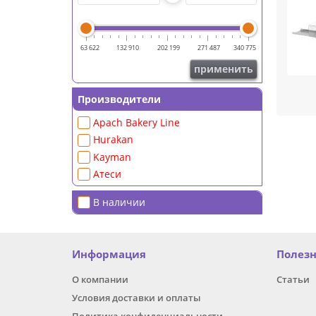
63 622
132 910
202 199
271 487
340 775
применить
испол
Производители
Возмо
Apach Bakery Line
Hurakan
- Нас
- Съе
Kayman
- Диза
Атеси
- Подд
- Удоб
В наличии
При вы
повсе
Информация
Полез
О компании
Статьи
Условия доставки и оплаты