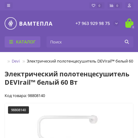
0
0
+7 963 929 98 75
0
КАТАЛОГ
ли
Devi
Электрический полотенцесушитель DEVIrail™ белый 60 В
Электрический полотенцесушитель
DEVIrail™ белый 60 Вт
Код товара: 98808140
98808140