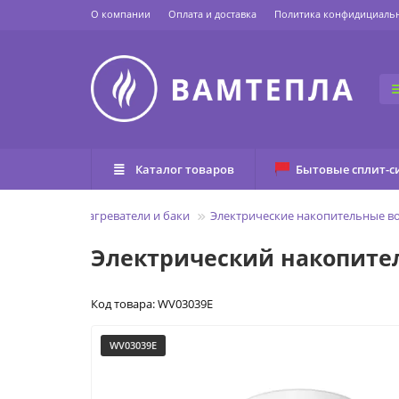
О компании
Оплата и доставка
Политика конфидициаль
Каталог товаров
Бытовые сплит-с
лавная
Водонагреватели и баки
Электрические накопительные в
Электрический накопител
Код товара: WV03039E
WV03039E