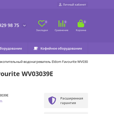
Личный кабинет
0
0
0
929 98 75
оборудование
Кофейное оборудование
акопительный водонагреватель Eldom Favourite WV03039E
ourite WV03039E
3039E
Расширенная
om
гарантия