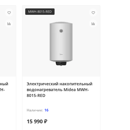
MWH-8015-RED
MWH-10015
ьный
Электрический накопительный
Электри
WH-
водонагреватель Midea MWH-
водонаг
8015-RED
10015-RE
16
15 990 ₽
18 690 