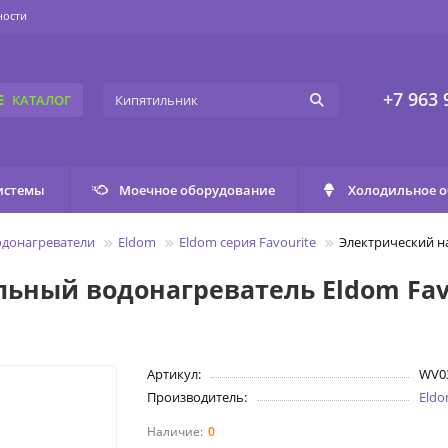
ности
+7 963 
КАТАЛОГ
истемы
Моечное оборудование
Холодильное 
одонагреватели
Eldom
Eldom серия Favourite
Электрический н
ьный водонагреватель Eldom Fav
Артикул:
WV0
Производитель:
Eld
0