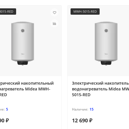
015-RED
MWH-5015-RED
трический накопительный
Электрический накопител
нагреватель Midea MWH-
водонагреватель Midea M
RED
5015-RED
5
15
90 ₽
12 690 ₽