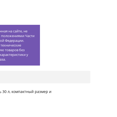
ная на сайте, не
й положениями Части
кой Федерации.
 технические
ию товаров без
характеристики у
аза.
ь 30 л, компактный размер и