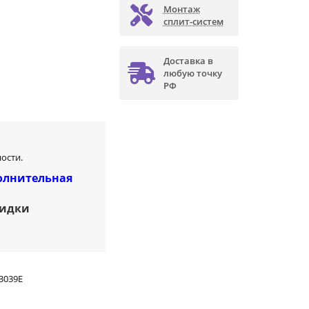
Монтаж
сплит-систем
Доставка в
любую точку
РФ
ости.
олнительная
кидки
3039E