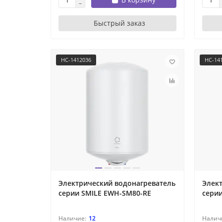
Быстрый заказ
НС-1412036
НС-14
Электрический водонагреватель
Элек
серии SMILE EWH-SM80-RE
сери
12