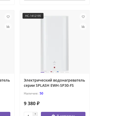
НС-1412195
атель
Электрический водонагреватель
серии SPLASH EWH-SP30-FS
50
9 380 ₽
В корзину