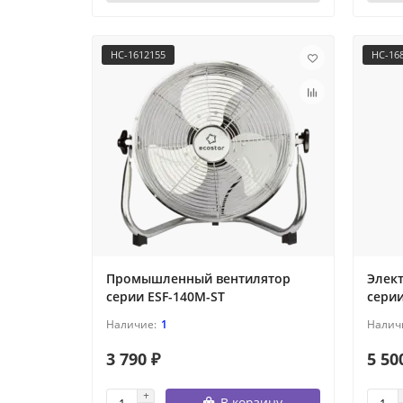
НС-1612155
НС-16
Промышленный вентилятор
Элек
серии ESF-140M-ST
серии
1
3 790 ₽
5 50
В корзину