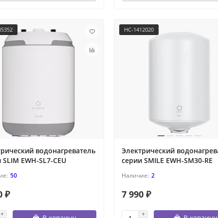
85352
НС-1412020
трический водонагреватель
Электрический водонагрев
 SLIM EWH-SL7-CEU
серии SMILE EWH-SM30-RE
50
2
0 ₽
7 990 ₽
В корзину
В корзину