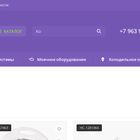
ности
+7 963 
КАТАЛОГ
истемы
Моечное оборудование
Холодильное 
57463
НС-1281064