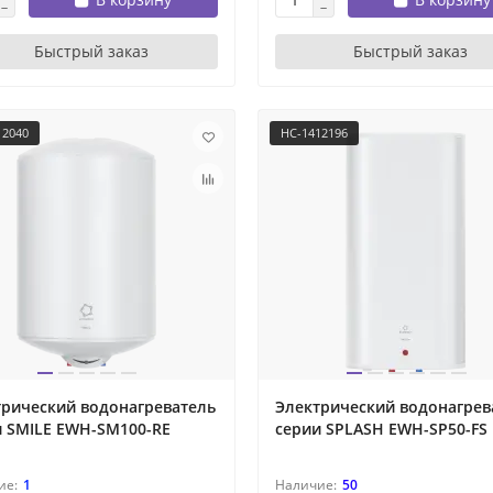
Быстрый заказ
Быстрый заказ
12040
НС-1412196
трический водонагреватель
Электрический водонагрев
и SMILE EWH-SM100-RE
серии SPLASH EWH-SP50-FS
1
50