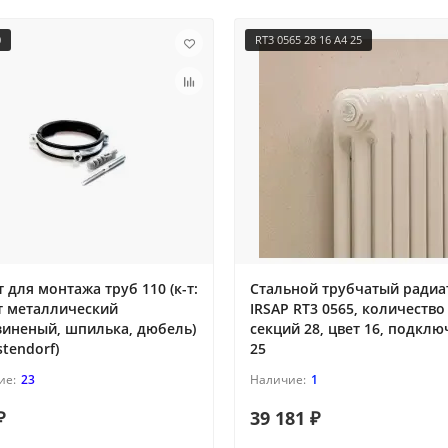
0
RT3 0565 28 16 A4 25
 для монтажа труб 110 (к-т:
Cтальной трубчатый радиа
т металлический
IRSAP RT3 0565, количество
зиненый, шпилька, дюбель)
секций 28, цвет 16, подкл
stendorf)
25
23
1
₽
39 181 ₽