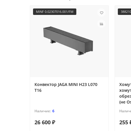
MINF 0.02307016.001/FM
38821
Конвектор JAGA MINI H23 L070
Хомут
T16
хому
обре
(не O
6
26 600 ₽
255 