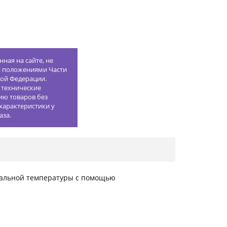
ная на сайте, не
й положениями Части
кой Федерации.
 технические
ию товаров без
характеристики у
аза.
имальной температуры с помощью