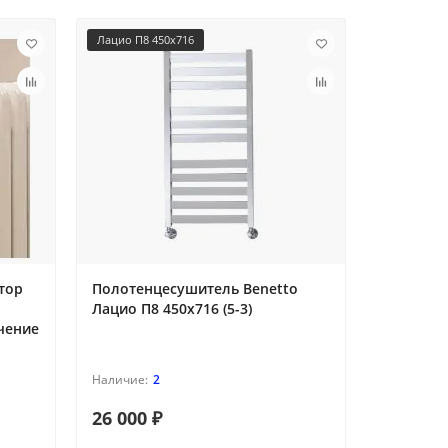
Лацио П8 450х716
PCP500100B
тор
Полотенцесушитель Benetto
Primoclim
Лацио П8 450х716 (5-3)
Радиатор
ючение
секций (
2
26 000 ₽
9 900 ₽