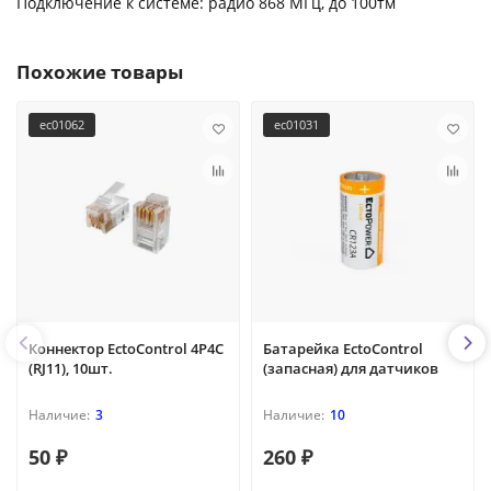
Подключение к системе: радио 868 МГц, до 100тм
Похожие товары
ec01062
ec01031
Коннектор EctoControl 4P4C
Батарейка EctoControl
(RJ11), 10шт.
(запасная) для датчиков
3
10
50 ₽
260 ₽