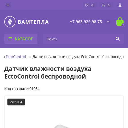
0
0
+7 963 929 98 75
0
КАТАЛОГ
ка EctoControl
Датчик влажности воздуха EctoControl беспроводно
Датчик влажности воздуха
EctoControl беспроводной
Код товара: ec01054
ec01054