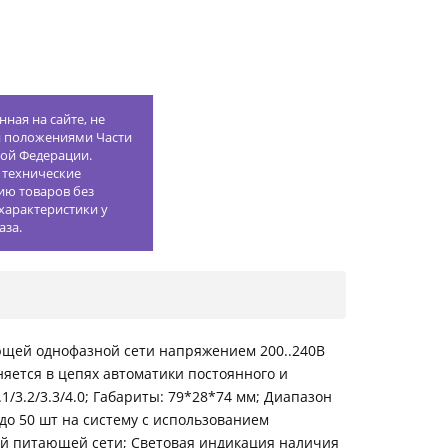
ная на сайте, не
й положениями Части
кой Федерации.
 технические
ию товаров без
характеристики у
аза.
ющей однофазной сети напряжением 200..240В
яется в цепях автоматики постоянного и
1/3.2/3.3/4.0; Габариты: 79*28*74 мм; Диапазон
до 50 шт на систему с использованием
ой питающей сети; Световая индикация наличия