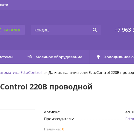
ности
+7 963 
КАТАЛОГ
истемы
Моечное оборудование
Холодильное 
втоматика EctoControl
Датчик наличия сети EctoControl 220В прово
Control 220В проводной
Артикул:
ec01
Производитель:
Ecto
0