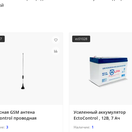
ой
27
ec01028
сная GSM антена
Усиленный аккумулятор
ontrol проводная
EctoControl , 12В, 7 Ач
3
1