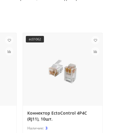
ec01062
ec01031
Коннектор EctoControl 4P4C
Батарейк
(RJ11), 10шт.
для датч
3