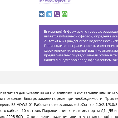
Все характеристики
Внимание! Информация о товарах, размещен
является публичной офертой, определяемо
2 Статьи 437 Гражданского кодекса Российс
Производители вправе вносить изменения в
характеристики, внешний вид и комплектац
предварительного уведомления. Уточняйте 
наших менеджеров перед оформлением зак
дназначен для слежения за появлением и исчезновением пита
и позволяет быстро заменить реле при необходимости. Примен
ль: ES-VOWS-01 Работает с версиями: ectoControl 2.0/2.1/3.0/3.
ого кабеля: 10 метров; Подключение к системе: порты Д1…Д5 и 
я: 220В 50Гц. Определение наличия или отсутствия однофазн