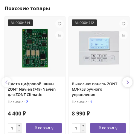
Похожие товары
ML00004514
ML00004742
Плата цифровой шины
Выносная панель ZONT
ZONT Navien (749) Navien
МЛ-753 ручного
для ZONT Climatic
управления
2
1
4 400 ₽
8 990 ₽
В корзину
В корзину