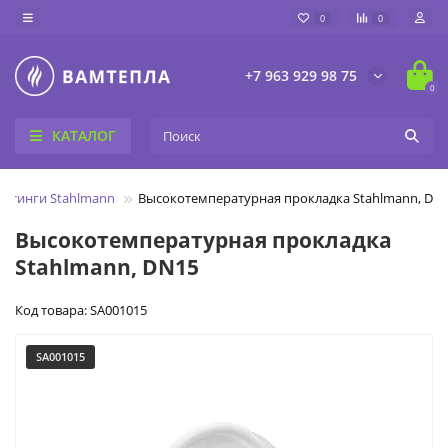
0
0
+7 963 929 98 75
0
КАТАЛОГ
Фитинги Stahlmann
Высокотемпературная прокладка Stahlmann, DN
Высокотемпературная прокладка
Stahlmann, DN15
Код товара: SA001015
SA001015