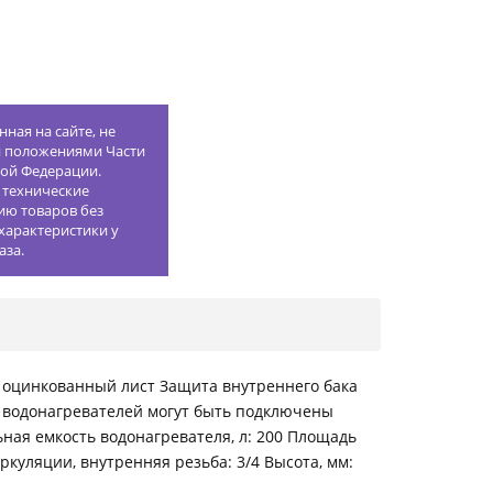
ная на сайте, не
й положениями Части
кой Федерации.
 технические
ию товаров без
характеристики у
аза.
 оцинкованный лист Защита внутреннего бака
о водонагревателей могут быть подключены
ная емкость водонагревателя, л: 200 Площадь
ркуляции, внутренняя резьба: 3/4 Высота, мм: