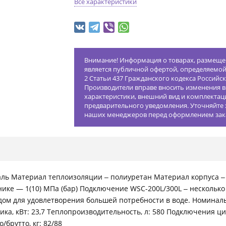
Все характеристики
Внимание! Информация о товарах, размещен
является публичной офертой, определяемо
2 Статьи 437 Гражданского кодекса Российс
Производители вправе вносить изменения в
характеристики, внешний вид и комплектац
предварительного уведомления. Уточняйте 
наших менеджеров перед оформлением зак
аль Материал теплоизоляции ‒ полиуретан Материал корпуса ‒
ике — 1(10) МПа (бар) Подключение WSC-200L/300L ‒ нескольк
ом для удовлетворения большей потребности в воде. Номиналь
ка, кВт: 23,7 Теплопроизводительность, л: 580 Подключения ци
/брутто, кг: 82/88