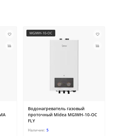
MGIWH-10-OC
PC VITA 8.5
Водонагреватель газовый
Электри
IMA
проточный Midea MGIWH-10-OC
водонаг
FLY
VITA 8.5 
5