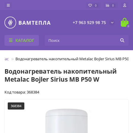
0
0
+7 963 929 98 75
0
КАТАЛОГ
talac
Водонагреватель накопительный Metalac Bojler Sirius MB P50 
Водонагреватель накопительный
Metalac Bojler Sirius MB P50 W
Код товара: 368384
368384