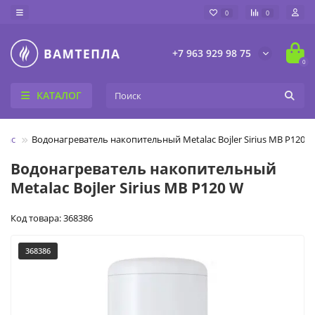
0
0
+7 963 929 98 75
0
КАТАЛОГ
alac
Водонагреватель накопительный Metalac Bojler Sirius MB P120 
Водонагреватель накопительный
Metalac Bojler Sirius MB P120 W
Код товара: 368386
368386