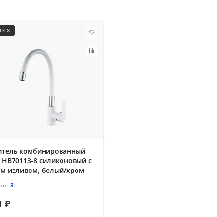
13-8
итель комбинированный
 HB70113-8 силиконовый с
им изливом, белый/хром
3
1 ₽