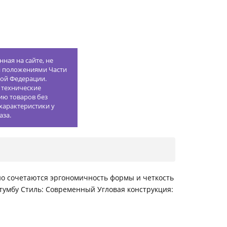
ная на сайте, не
й положениями Части
кой Федерации.
 технические
ию товаров без
характеристики у
аза.
о сочетаются эргономичность формы и четкость
 на тумбу Стиль: Современный Угловая конструкция: