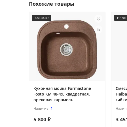
Похожие товары
КМ 48-49
HB701
Кухонная мойка Formastone
Смес
Fosto КМ 48-49, квадратная,
Haiba
ореховая карамель
гибк
1
5 800 ₽
3 45