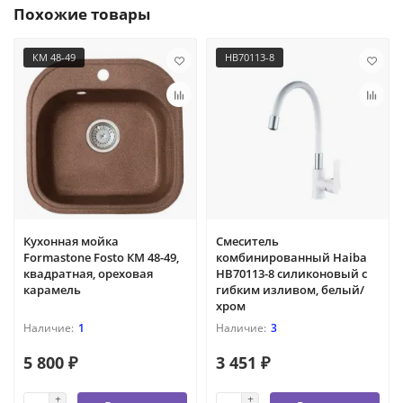
Похожие товары
КМ 48-49
HB70113-8
Кухонная мойка
Смеситель
Formastone Fosto КМ 48-49,
комбинированный Haiba
квадратная, ореховая
HB70113-8 силиконовый с
карамель
гибким изливом, белый/
хром
1
3
5 800 ₽
3 451 ₽