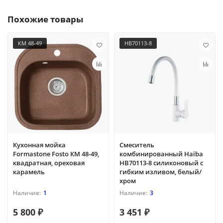
Похожие товары
КМ 48-49
HB70113-8
Кухонная мойка
Смеситель
Formastone Fosto КМ 48-49,
комбинированный Haiba
квадратная, ореховая
HB70113-8 силиконовый с
карамель
гибким изливом, белый/
хром
1
3
5 800 ₽
3 451 ₽