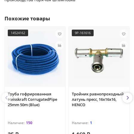
Похожие товары
14524162
9P-161616
Труба гофрированная
Тройник равнопроходный,
Heisskraft CorrugatedPipe
латунь пресс, 16x16x16,
25mm 50m (Blue)
HENCO
150
1