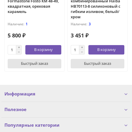
Formastone Fosto КМ 48-49,
комбинированный Haiba
квадратная, ореховая
HB70113-8 силиконовый с
карамель
гибким изливом, белый/
хром
1
3
5 800 ₽
3 451 ₽
В корзину
В корзину
Быстрый заказ
Быстрый заказ
Информация
Полезное
Популярные категории