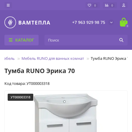
0
0
+7 963 929 98 75
0
КАТАЛОГ
и мебель
Мебель RUNO для ванных комнат
Тумба RUNO Эрика 70
Тумба RUNO Эрика 70
Код товара: УТ000003318
УТ000003318