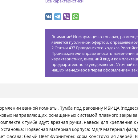
Все характеристики
Внимание! Информация о товарах, размещен
является публичной офертой, определяемо
2 Статьи 437 Гражданского кодекса Российс
Производители вправе вносить изменения в
характеристики, внешний вид и комплектац
предварительного уведомления. Уточняйте 
наших менеджеров перед оформлением зак
ормлении ванной комнаты. Тумба под раковину ИБИЦА (подвесн
ковых направляющих, оснащенных системой плавного закрыва
плекте к тумбе идут: врезная ручка, навесы для крепления к ст
г: 11 Установка: Подвесная Материал корпуса: МДФ Материал фас
Цвет фасада: белый Цвет фурнитуры: хром Конструкция дверей: