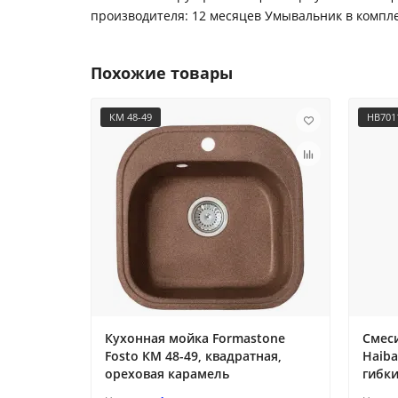
производителя: 12 месяцев Умывальник в компл
Похожие товары
КМ 48-49
HB701
Кухонная мойка Formastone
Смес
Fosto КМ 48-49, квадратная,
Haiba
ореховая карамель
гибк