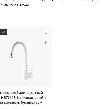
ектацию не входит
13-8
итель комбинированный
 HB70113-8 силиконовый с
им изливом, белый/хром