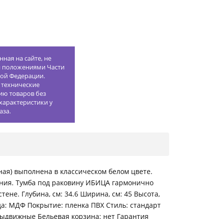
ная на сайте, не
й положениями Части
кой Федерации.
 технические
ию товаров без
характеристики у
аза.
ая) выполнена в классическом белом цвете.
ния. Тумба под раковину ИБИЦА гармонично
ене. Глубина, см: 34.6 Ширина, см: 45 Высота,
ада: МДФ Покрытие: пленка ПВХ Стиль: стандарт
 Выдвижные Бельевая корзина: нет Гарантия