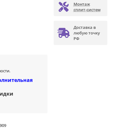
Монтаж
сплит-систем
Доставка в
любую точку
РФ
ости.
олнительная
кидки
909