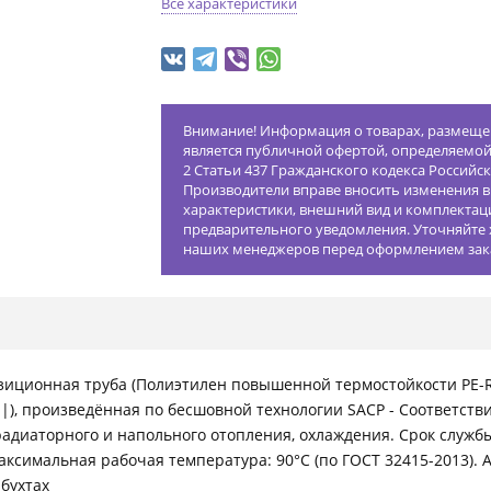
Все характеристики
Внимание! Информация о товарах, размещен
является публичной офертой, определяемо
2 Статьи 437 Гражданского кодекса Российс
Производители вправе вносить изменения в
характеристики, внешний вид и комплектац
предварительного уведомления. Уточняйте 
наших менеджеров перед оформлением зак
иционная труба (Полиэтилен повышенной термостойкости PE-RT
|), произведённая по бесшовной технологии SACP - Соответств
радиаторного и напольного отопления, охлаждения. Срок служб
 Максимальная рабочая температура: 90°C (по ГОСТ 32415-2013).
 бухтах