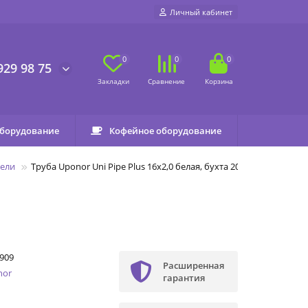
Личный кабинет
0
0
0
929 98 75
оборудование
Кофейное оборудование
нели
Труба Uponor Uni Pipe Plus 16x2,0 белая, бухта 200м
909
Расширенная
nor
гарантия