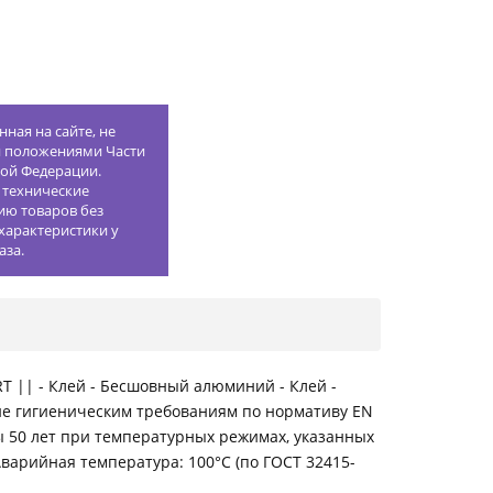
ная на сайте, не
й положениями Части
кой Федерации.
 технические
ию товаров без
характеристики у
аза.
 || - Клей - Бесшовный алюминий - Клей -
ие гигиеническим требованиям по нормативу EN
ы 50 лет при температурных режимах, указанных
 Аварийная температура: 100°C (по ГОСТ 32415-