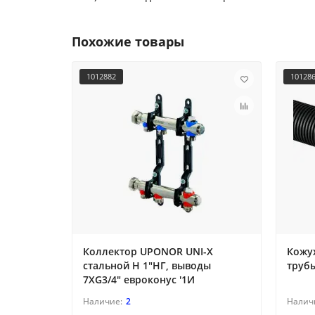
Похожие товары
1012882
10128
Коллектор UPONOR UNI-X
Кожух
стальной Н 1"НГ, выводы
трубы
7XG3/4" евроконус '1И
2