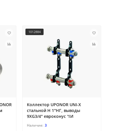
1012884
1012886
PONOR
Коллектор UPONOR UNI-X
Коллект
мм
стальной Н 1"НГ, выводы
стальной
9XG3/4" евроконус '1И
11XG3/4"
3