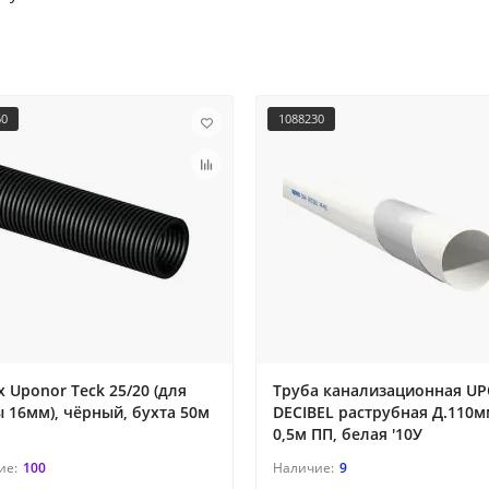
60
1088230
 Uponor Teck 25/20 (для
Труба канализационная U
 16мм), чёрный, бухта 50м
DECIBEL раструбная Д.110
0,5м ПП, белая '10У
100
9