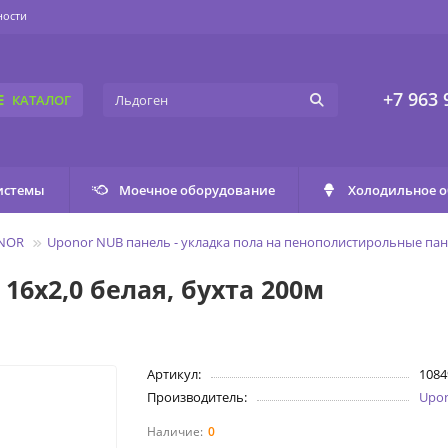
ности
+7 963 
КАТАЛОГ
истемы
Моечное оборудование
Холодильное 
ONOR
Uponor NUB панель - укладка пола на пенополистирольные па
 16x2,0 белая, бухта 200м
Артикул:
1084
Производитель:
Upo
0