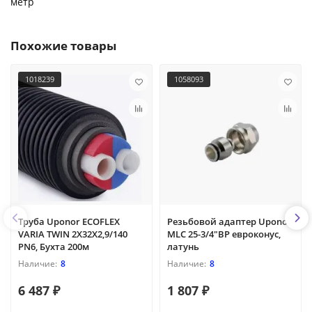
метр
Похожие товары
1018239
1058093
Труба Uponor ECOFLEX
Резьбовой адаптер Uponor
VARIA TWIN 2X32X2,9/140
MLC 25-3/4"ВР евроконус,
PN6, Бухта 200м
латунь
8
8
6 487 ₽
1 807 ₽