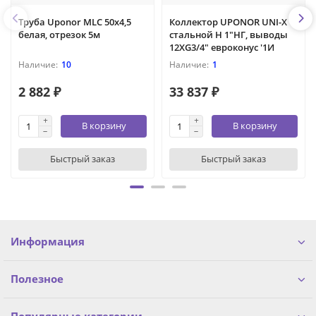
Труба Uponor MLC 50x4,5
Коллектор UPONOR UNI-X
белая, отрезок 5м
стальной Н 1"НГ, выводы
12XG3/4" евроконус '1И
10
1
2 882 ₽
33 837 ₽
В корзину
В корзину
Быстрый заказ
Быстрый заказ
Информация
Полезное