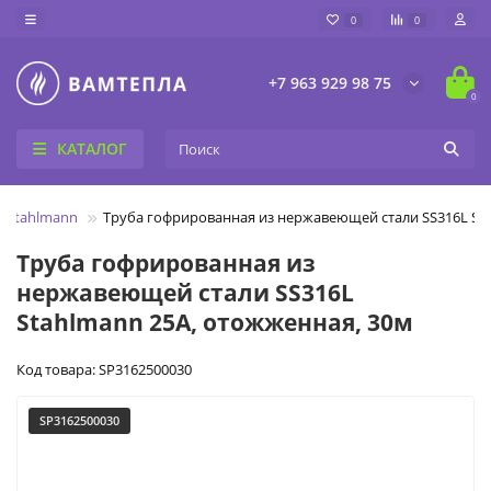
0
0
+7 963 929 98 75
0
КАТАЛОГ
 Stahlmann
Труба гофрированная из нержавеющей стали SS316L Sta
Труба гофрированная из
нержавеющей стали SS316L
Stahlmann 25А, отожженная, 30м
Код товара: SP3162500030
SP3162500030