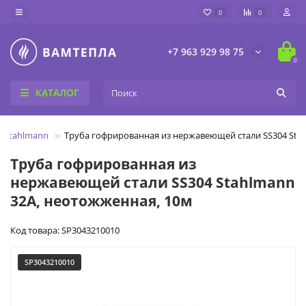
0
0
+7 963 929 98 75
0
КАТАЛОГ
 Stahlmann
Труба гофрированная из нержавеющей стали SS304 Sta
Труба гофрированная из
нержавеющей стали SS304 Stahlmann
32А, неотожженная, 10м
Код товара: SP3043210010
SP3043210010