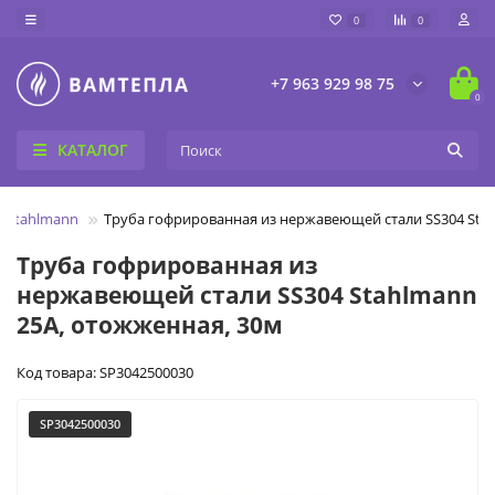
0
0
+7 963 929 98 75
0
КАТАЛОГ
 Stahlmann
Труба гофрированная из нержавеющей стали SS304 Stah
Труба гофрированная из
нержавеющей стали SS304 Stahlmann
25А, отожженная, 30м
Код товара: SP3042500030
SP3042500030