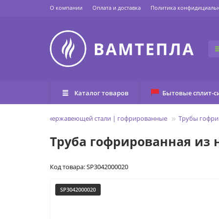
О компании
Оплата и доставка
Политика конфидициаль
Каталог товаров
Бытовые сплит-с
нги
Трубы из нержавеющей стали | гофрированные
Трубы гофри
Труба гофрированная из 
Код товара: SP3042000020
SP3042000020