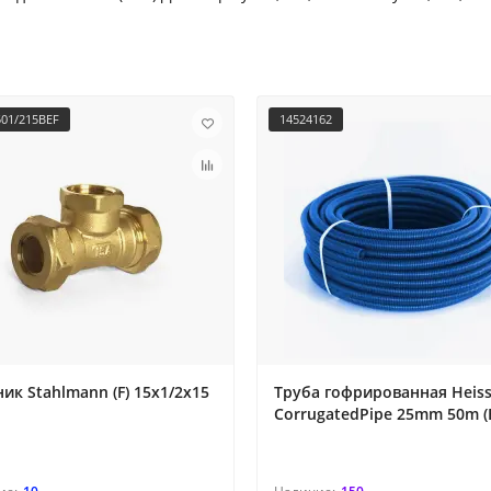
501/215BEF
14524162
ик Stahlmann (F) 15х1/2х15
Труба гофрированная Heiss
CorrugatedPipe 25mm 50m (