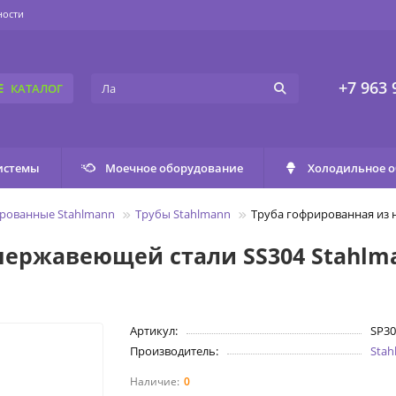
ности
+7 963 
КАТАЛОГ
истемы
Моечное оборудование
Холодильное 
рованные Stahlmann
Трубы Stahlmann
Труба гофрированная из 
нержавеющей стали SS304 Stahlma
Артикул:
SP30
Производитель:
Sta
0