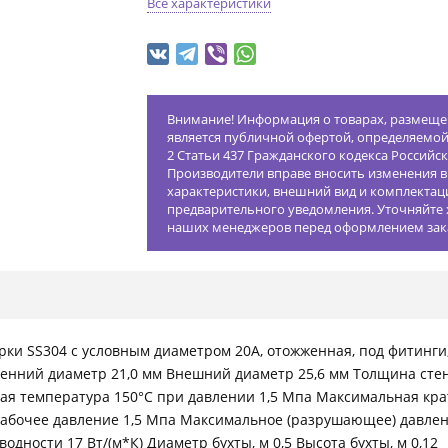
Все характеристики
Внимание! Информация о товарах, размещен
является публичной офертой, определяемо
2 Статьи 437 Гражданского кодекса Российс
Производители вправе вносить изменения в
характеристики, внешний вид и комплектац
предварительного уведомления. Уточняйте 
наших менеджеров перед оформлением зак
и SS304 с условным диаметром 20А, отожженная, под фитинги,
енний диаметр 21,0 мм Внешний диаметр 25,6 мм Толщина стенк
ая температура 150°С при давлении 1,5 Мпа Максимальная кра
Рабочее давление 1,5 Мпа Максимальное (разрушающее) давле
дности 17 Вт/(м*К) Диаметр бухты, м 0,5 Высота бухты, м 0,12