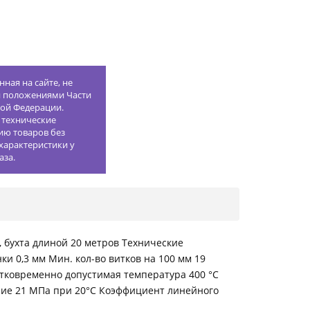
ная на сайте, не
й положениями Части
кой Федерации.
 технические
ию товаров без
характеристики у
аза.
 бухта длиной 20 метров Технические
и 0,3 мм Мин. кол-во витков на 100 мм 19
тковременно допустимая температура 400 °С
ние 21 МПа при 20°С Коэффициент линейного