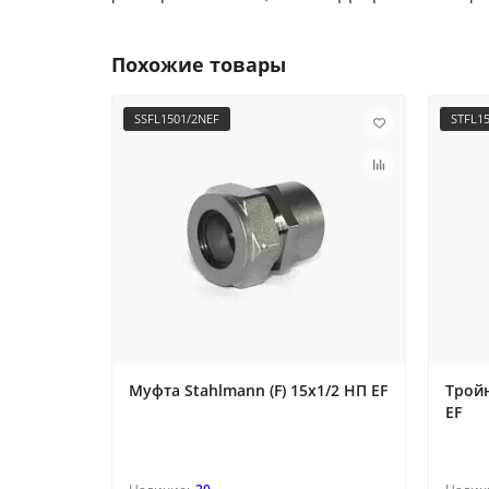
Похожие товары
SSFL1501/2NEF
STFL1
Муфта Stahlmann (F) 15х1/2 НП EF
Тройн
EF