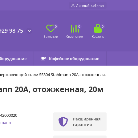
Личный кабинет
0
0
0
929 98 75
оборудование
Кофейное оборудование
нержавеющей стали SS304 Stahlmann 20А, отожженная, 20м
nn 20А, отожженная, 20м
42000020
Расширенная
hlmann
гарантия