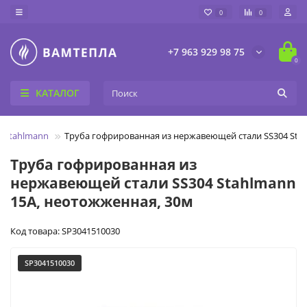
0
0
+7 963 929 98 75
0
КАТАЛОГ
 Stahlmann
Труба гофрированная из нержавеющей стали SS304 Sta
Труба гофрированная из
нержавеющей стали SS304 Stahlmann
15А, неотожженная, 30м
Код товара: SP3041510030
SP3041510030