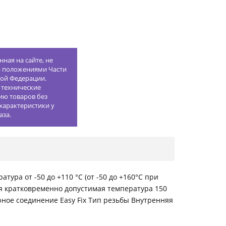
ная на сайте, не
й положениями Части
кой Федерации.
 технические
ию товаров без
характеристики у
аза.
ура от -50 до +110 °С (от -50 до +160°С при
я кратковременно допустимая температура 150
ное соединение Easy Fix Тип резьбы Внутренняя