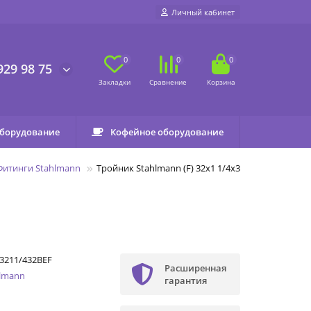
Личный кабинет
0
0
0
929 98 75
оборудование
Кофейное оборудование
Фитинги Stahlmann
Тройник Stahlmann (F) 32х1 1/4х32 EF
3211/432BEF
Расширенная
hlmann
гарантия