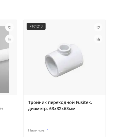
FT01213
FT07301
Тройник переходной Fusitek.
Кран шар
er
диаметр: 63х32х63мм
радиатор
1