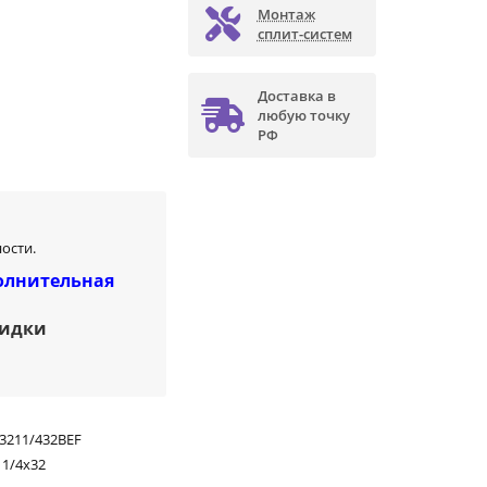
Монтаж
сплит-систем
Доставка в
любую точку
РФ
ости.
олнительная
кидки
3211/432BEF
 1/4х32