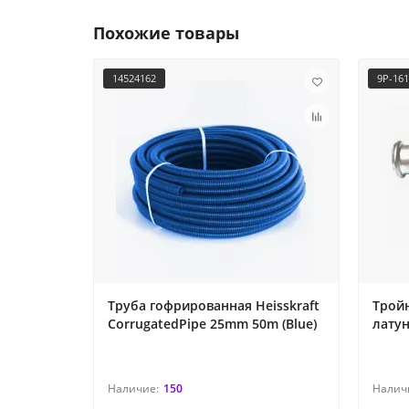
Похожие товары
14524162
9P-16
Труба гофрированная Heisskraft
Трой
CorrugatedPipe 25mm 50m (Blue)
латун
150