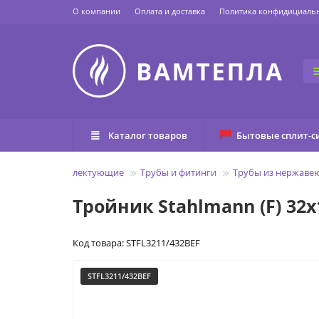
О компании
Оплата и доставка
Политика конфидициаль
Каталог товаров
Бытовые сплит-с
Трубы и комплектующие
Трубы и фитинги
Трубы из нержаве
Тройник Stahlmann (F) 32х1
Код товара: STFL3211/432BEF
STFL3211/432BEF