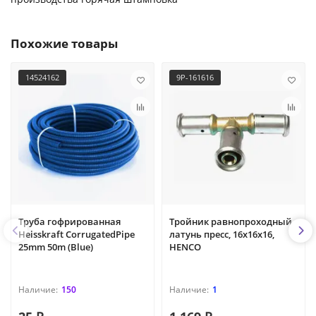
Похожие товары
14524162
9P-161616
Труба гофрированная
Тройник равнопроходный,
Heisskraft CorrugatedPipe
латунь пресс, 16x16x16,
25mm 50m (Blue)
HENCO
150
1