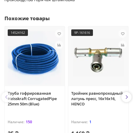
Похожие товары
14524162
9P-161616
Труба гофрированная
Тройник равнопроходный,
Heisskraft CorrugatedPipe
латунь пресс, 16x16x16,
25mm 50m (Blue)
HENCO
150
1