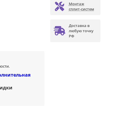
Монтаж
сплит-систем
Доставка в
любую точку
РФ
ости.
олнительная
кидки