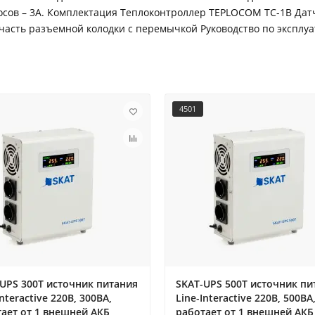
сосов – 3А. Комплектация Теплоконтроллер TEPLOCOM TC-1B Да
часть разъемной колодки с перемычкой Руководство по эксплу
4501
UPS 300T источник питания
SKAT-UPS 500T источник пи
Interactive 220В, 300ВА,
Line-Interactive 220В, 500ВА
ает от 1 внешней АКБ,
работает от 1 внешней АКБ