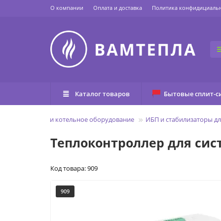
О компании
Оплата и доставка
Политика конфидициаль
Каталог товаров
Бытовые сплит-с
лавная
Котлы и котельное оборудование
ИБП и стабилизаторы дл
Теплоконтроллер для си
Код товара: 909
909