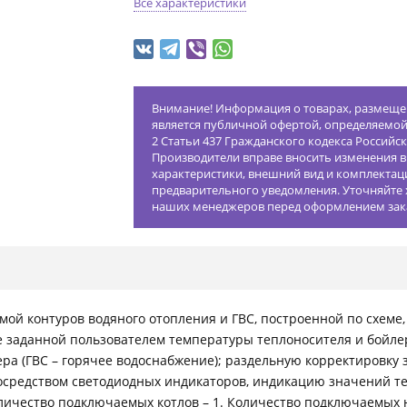
Все характеристики
Внимание! Информация о товарах, размещен
является публичной офертой, определяемо
2 Статьи 437 Гражданского кодекса Российс
Производители вправе вносить изменения в
характеристики, внешний вид и комплектац
предварительного уведомления. Уточняйте 
наших менеджеров перед оформлением зак
ой контуров водяного отопления и ГВС, построенной по схеме,
е заданной пользователем температуры теплоносителя и бойле
ра (ГВС – горячее водоснабжение); раздельную корректировку
средством светодиодных индикаторов, индикацию значений те
личество подключаемых котлов – 1. Количество подключаемых