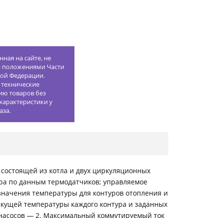
ная на сайте, не
й положениями Части
кой Федерации.
 технические
ию товаров без
характеристики у
аза.
 состоящей из котла и двух циркуляционных
ра по данным термодатчиков; управляемое
 значения температуры для контуров отопления и
кущей температуры каждого контура и заданных
 насосов — 2. Максимальный коммутируемый ток