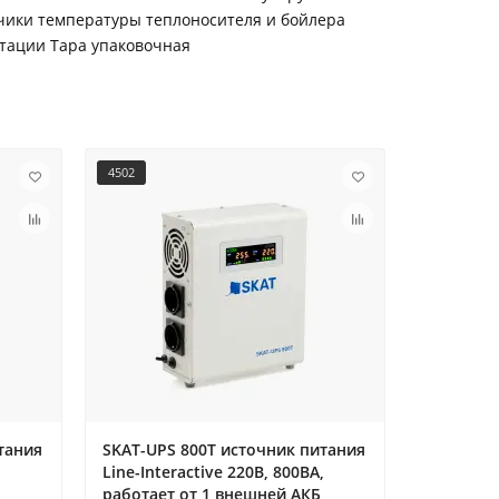
тчики температуры теплоносителя и бойлера
атации Тара упаковочная
4502
518
тания
SKAT-UPS 800T источник питания
Источни
,
Line-Interactive 220В, 800ВА,
питания
,
работает от 1 внешней АКБ,
500+40