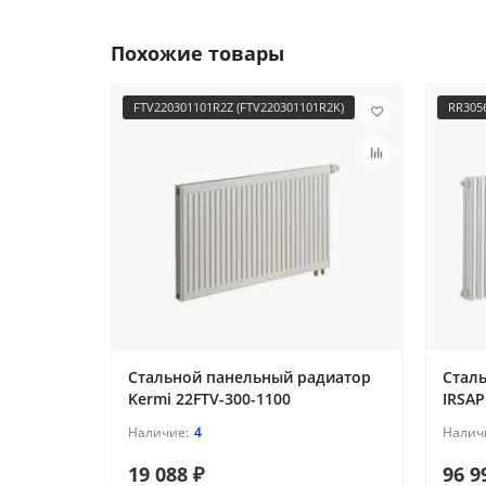
Похожие товары
FTV220301101R2Z (FTV220301101R2K)
RR305
Стальной панельный радиатор
Стал
Kermi 22FTV-300-1100
IRSAP
4
19 088 ₽
96 9