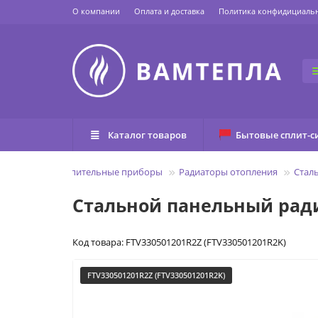
О компании
Оплата и доставка
Политика конфидициаль
Каталог товаров
Бытовые сплит-с
Главная
Отопительные приборы
Радиаторы отопления
Стал
Стальной панельный радиа
Код товара: FTV330501201R2Z (FTV330501201R2K)
FTV330501201R2Z (FTV330501201R2K)