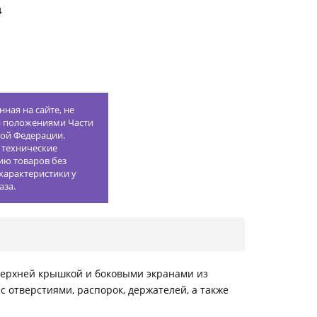
4
ная на сайте, не
й положениями Части
кой Федерации.
 технические
ию товаров без
характеристики у
аза.
верхней крышкой и боковыми экранами из
 отверстиями, распорок, держателей, а также