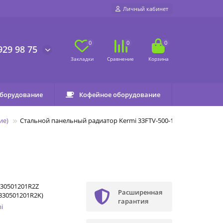
Личный кабинет
0
0
0
929 98 75
оборудование
Кофейное оборудование
ие)
Стальной панельный радиатор Kermi 33FTV-500-1200
30501201R2Z
Расширенная
330501201R2K)
гарантия
i