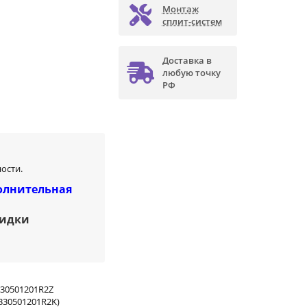
Монтаж
сплит-систем
Доставка в
любую точку
РФ
ости.
олнительная
кидки
30501201R2Z
330501201R2K)