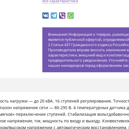
Все характеристики
Внимание! Информация о товарах, размещен
является публичной офертой, определяемо
2 Статьи 437 Гражданского кодекса Российс
Производители вправе вносить изменения в
характеристики, внешний вид и комплектац
предварительного уведомления. Уточняйте 
наших менеджеров перед оформлением зак
сть нагрузки — до 20 кВА. 16 ступеней регулирования. Точнос
азон напряжение сети — 80-295 В. 4 температурных датчика д
мягкое» переключение ступеней. Стабилизация вольтдобавочно
е напряжение, ток, мощность по входу и выходу. Конвективно
ком/высоком напряжении с автоматическим восстановлением. Г