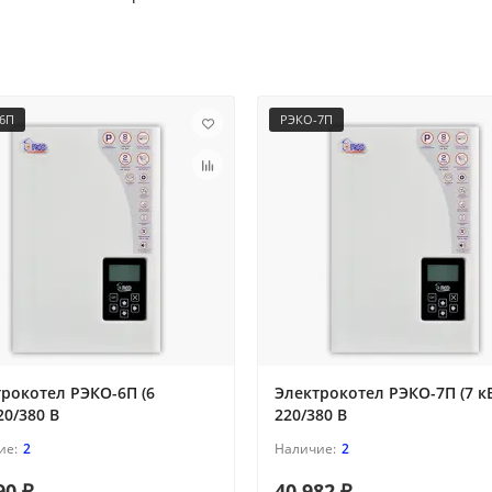
6П
РЭКО-7П
рокотел РЭКО-6П (6
Электрокотел РЭКО-7П (7 кВ
20/380 В
220/380 В
2
2
90 ₽
40 982 ₽