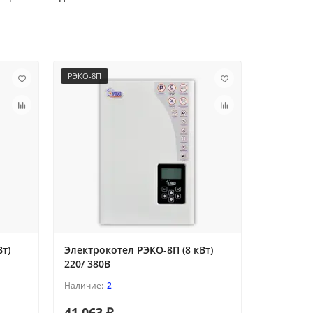
РЭКО-8П
РЭКО-9П
т)
Электрокотел РЭКО-8П (8 кВт)
Электрок
220/ 380В
220/380В
2
41 063 ₽
43 666 