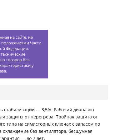
ная на сайте, не
й положениями Части
кой Федерации.
 технические
ию товаров без
характеристики у
аза.
ть стабилизации — 3,5%. Рабочий диапазон
ля защиты от перегрева. Тройная защита от
го типа на симисторных ключах с запасом по
е охлаждение без вентилятора, бесшумная
арантия — до 7 лет.