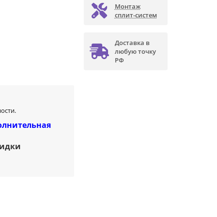
Монтаж
сплит-систем
Доставка в
любую точку
РФ
ости.
олнительная
кидки