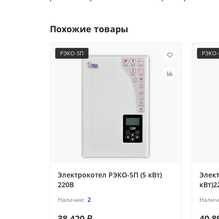
Похожие товары
РЭКО-5П
РЭКО-
Электрокотел РЭКО-5П (5 кВт)
Элект
220В
кВт)2
2
38 420 ₽
40 8