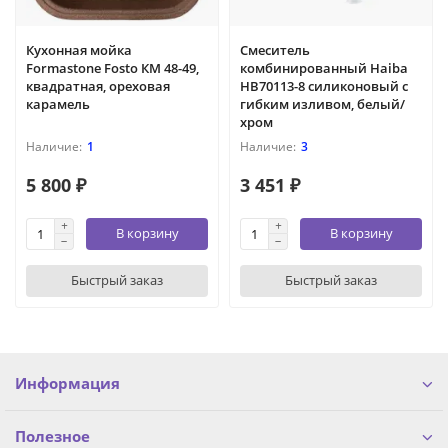
Кухонная мойка
Смеситель
Formastone Fosto КМ 48-49,
комбинированный Haiba
квадратная, ореховая
HB70113-8 силиконовый с
карамель
гибким изливом, белый/
хром
1
3
5 800 ₽
3 451 ₽
В корзину
В корзину
Быстрый заказ
Быстрый заказ
Информация
Полезное