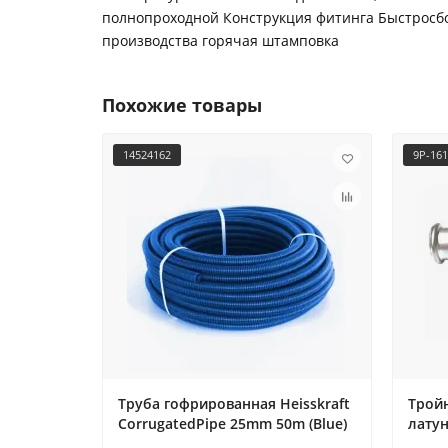
полнопроходной Конструкция фитинга Быстросбо
производства горячая штамповка
Похожие товары
14524162
9P-16
Труба гофрированная Heisskraft
Трой
CorrugatedPipe 25mm 50m (Blue)
латун