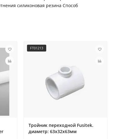
отнения силиконовая резина Способ
FT01213
FT07301
Тройник переходной Fusitek.
Кран шар
er
диаметр: 63х32х63мм
радиатор