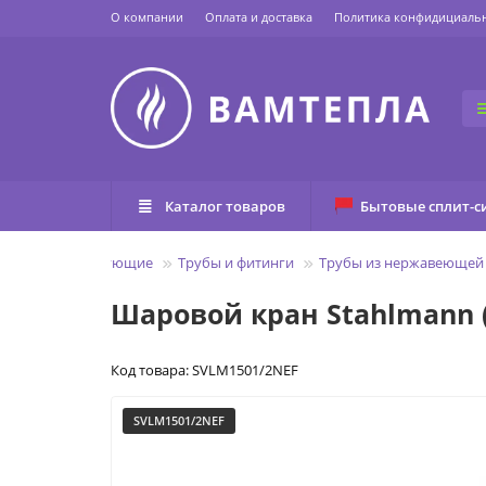
О компании
Оплата и доставка
Политика конфидициаль
Каталог товаров
Бытовые сплит-с
убы и комплектующие
Трубы и фитинги
Трубы из нержавеющей 
Шаровой кран Stahlmann (
Код товара: SVLM1501/2NEF
SVLM1501/2NEF