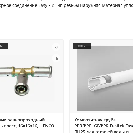
рное соединение Easy Fix Тип резьбы Наружняя Материал упл
1616
FT00505
ник равнопроходный,
Композитная труба
ь пресс, 16x16x16, HENCO
PPR/PPR+GF/PPR Fusitek Fas
ПН25 для горячей воды и