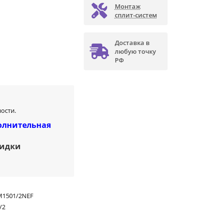
Монтаж
сплит-систем
Доставка в
любую точку
РФ
ости.
олнительная
кидки
M1501/2NEF
/2