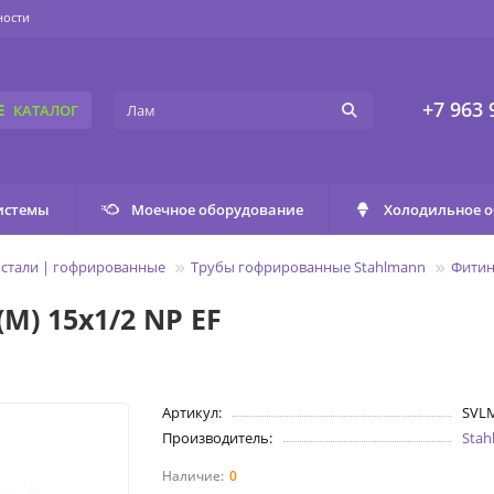
ности
+7 963 
КАТАЛОГ
истемы
Моечное оборудование
Холодильное 
стали | гофрированные
Трубы гофрированные Stahlmann
Фитин
M) 15х1/2 NP EF
Артикул:
SVL
Производитель:
Sta
0