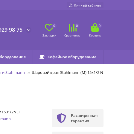
Личный кабинет
0
0
0
929 98 75
оборудование
Кофейное оборудование
ги Stahlmann
Шаровой кран Stahlmann (M) 15х1/2 NP EF
M1501/2NEF
Расширенная
hlmann
гарантия