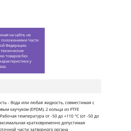
ная на сайте, не
й положениями Части
кой Федерации.
 технические
ию товаров без
характеристики у
аза.
ть - Вода или любая жидкость, совместимая с
вым каучуком (EPDM), 2 кольца из PTFE
абочая температура от -50 до +110 °С (от -50 до
Максимальная кратковременно допустимая
оточной части затворного органа