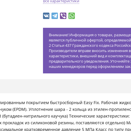
Все характеристики
Внимание! Информация о товарах, размещен
является публичной офертой, определяемо
2 Статьи 437 Гражданского кодекса Российс
Производители вправе вносить изменения в
характеристики, внешний вид и комплектац
предварительного уведомления. Уточняйте 
наших менеджеров перед оформлением зак
лированным покрытием быстросборный Easy Fix. Рабочая жидкос
уком (EPDM). Уплотнение шара - 2 кольца из этилен-пропилено
R (бутадиен-нитрильного каучука) Технические характеристики: Р
 прокладок из силиконовой резины, поставляются отдельно) 
ксимальное кратковременное давление 5 МПа Класс по типу пр