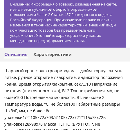
Внимание! Информация о товарах, размещенная на сайте,
не является публичной офертой, определяемой
положениями Части 2 Статьи 437 Гражданского кодекса
Российской Федерации. Производители вправе вносить
изменения в технические характеристики, внешний вид и
комплектацию товаров без предварительного
уведомления. Уточняйте характеристики у наших
менеджеров перед оформлением заказа.
Описание
Характеристики
Шаровый кран с электроприводом. 1 дюйм, корпус латунь
литье, ручное открытие / закрытие, индикатор положения
крана. Время открытия/закрытия, сек7…10 Напряжение
питания (постоянного тока), В12 Ток потребления, мА, не
более100 Потребляемая мощность, Вт, не более 2
Температура воды, °С, не более100 Габаритные размеры
ШхВхГ, мм, не более без
упаковки1/2″105х72х703/4″105х72х721″115х75х72в
упаковке128х98х78 Масса НЕТТО (БРУТТО), г, не