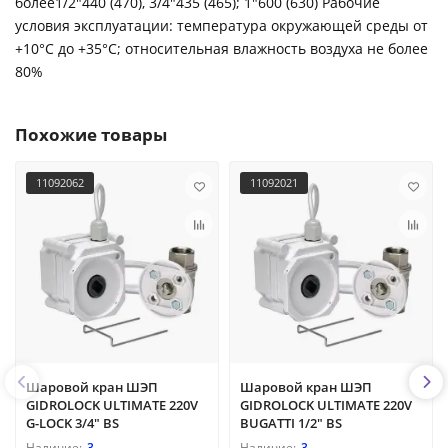
более1/2″440 (470), 3/4″435 (465); 1″600 (630) Рабочие
условия эксплуатации: температура окружающей среды от
+10°С до +35°С; относительная влажность воздуха не более
80%
Похожие товары
11092062
11092021
Шаровой кран ШЭП
Шаровой кран ШЭП
GIDROLOCK ULTIMATE 220V
GIDROLOCK ULTIMATE 220V
G-LOCK 3/4" BS
BUGATTI 1/2" BS
3
3