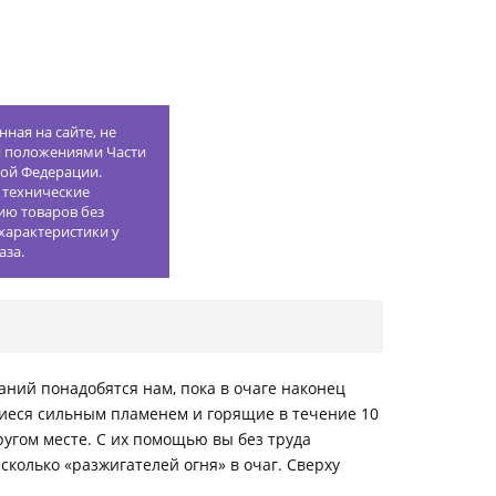
ная на сайте, не
й положениями Части
кой Федерации.
 технические
ию товаров без
характеристики у
аза.
аний понадобятся нам, пока в очаге наконец
ющиеся сильным пламенем и горящие в течение 10
ругом месте. С их помощью вы без труда
сколько «разжигателей огня» в очаг. Сверху