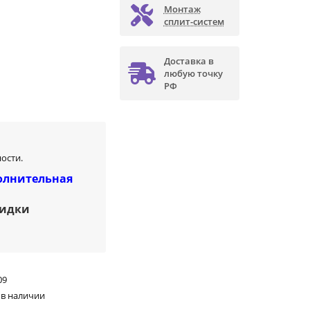
Монтаж
сплит-систем
Доставка в
любую точку
РФ
ости.
олнительная
кидки
09
 в наличии