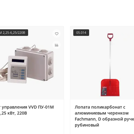
 2,25-6,25/220В
05.014
т управления VVD ПУ-01М
Лопата поликарбонат с
6,25 кВт, 220В
алюминиевым черенком
Fachmann, D образной ручк
рубиновый