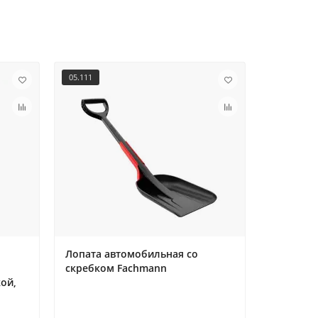
05.111
1247124110
Лопата автомобильная со
Быстрор
скребком Fachmann
REHAU 19
ой,
Модель: 
Произво
Категории