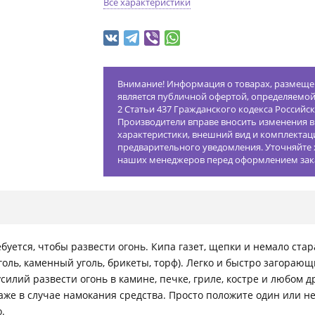
Все характеристики
Внимание! Информация о товарах, размещен
является публичной офертой, определяемо
2 Статьи 437 Гражданского кодекса Российс
Производители вправе вносить изменения в
характеристики, внешний вид и комплектац
предварительного уведомления. Уточняйте 
наших менеджеров перед оформлением зак
уется, чтобы развести огонь. Кипа газет, щепки и немало стар
уголь, каменный уголь, брикеты, торф). Легко и быстро загора
силий развести огонь в камине, печке, гриле, костре и любом д
аже в случае намокания средства. Просто положите один или не
.