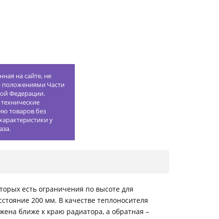
ная на сайте, не
й положениями Части
кой Федерации.
 технические
ию товаров без
характеристики у
аза.
торых есть ограничения по высоте для
сстояние 200 мм. В качестве теплоносителя
жена ближе к краю радиатора, а обратная –