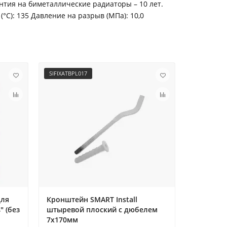
нтия на биметаллические радиаторы – 10 лет.
C): 135 Давление на разрыв (МПа): 10,0
SIFIXATBPL017
set-PC-12
для
Кронштейн SMART Install
Комплект
" (без
штыревой плоский с дюбелем
подключе
l
7x170мм
кронште