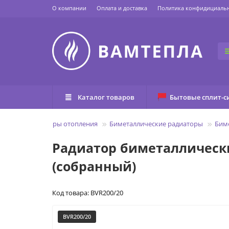
О компании
Оплата и доставка
Политика конфидициаль
Каталог товаров
Бытовые сплит-с
боры
Радиаторы отопления
Биметаллические радиаторы
Бим
Радиатор биметаллический
(собранный)
Код товара: BVR200/20
BVR200/20