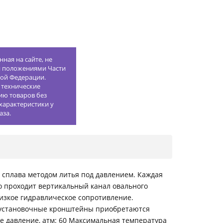
ная на сайте, не
й положениями Части
кой Федерации.
 технические
ию товаров без
характеристики у
аза.
 сплава методом литья под давлением. Каждая
о проходит вертикальный канал овального
изкое гидравлическое сопротивление.
 установочные кронштейны приобретаются
ое давление, атм: 60 Максимальная температура