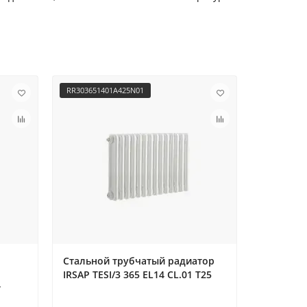
RR303651401A425N01
RR3036524
Стальной трубчатый радиатор
Стальной
IRSAP TESI/3 365 EL14 CL.01 T25
IRSAP TES
т