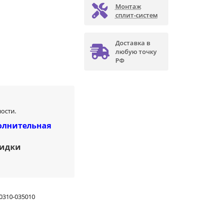
Монтаж
сплит-систем
Доставка в
любую точку
РФ
ости.
олнительная
кидки
0310-035010