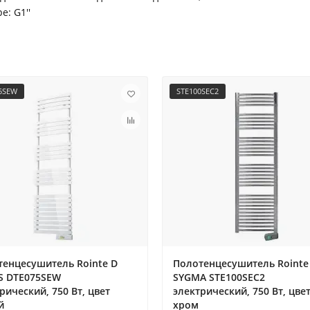
е: G1''
5SEW
STE100SEC2
тенцесушитель Rointe D
Полотенцесушитель Rointe
S DTE075SEW
SYGMA STE100SEC2
рический, 750 Вт, цвет
электрический, 750 Вт, цве
й
хром