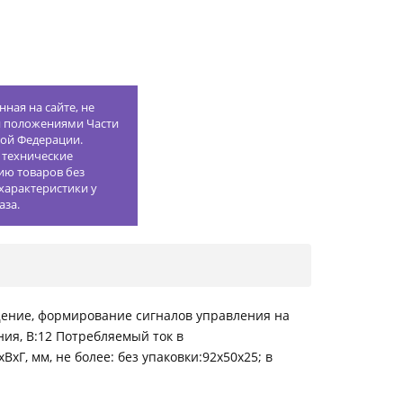
ная на сайте, не
й положениями Части
кой Федерации.
 технические
ию товаров без
характеристики у
аза.
щение, формирование сигналов управления на
ия, В:12 Потребляемый ток в
Г, мм, не более: без упаковки:92х50х25; в