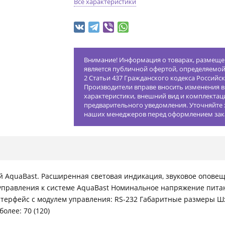
Все характеристики
Внимание! Информация о товарах, размещен
является публичной офертой, определяемо
2 Статьи 437 Гражданского кодекса Российс
Производители вправе вносить изменения в
характеристики, внешний вид и комплектац
предварительного уведомления. Уточняйте 
наших менеджеров перед оформлением зак
й AquaBast. Расширенная световая индикация, звуковое опове
управления к системе AquaBast Номинальное напряжение питан
терфейс с модулем управления: RS-232 Габаритные размеры ШхВх
более: 70 (120)