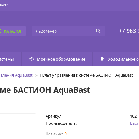
ности
+7 963 
КАТАЛОГ
истемы
Моечное оборудование
Холодильное 
вления AquaBast
Пульт управления к системе БАСТИОН AquaBast
еме БАСТИОН AquaBast
Артикул:
162
Производитель:
Бас
0