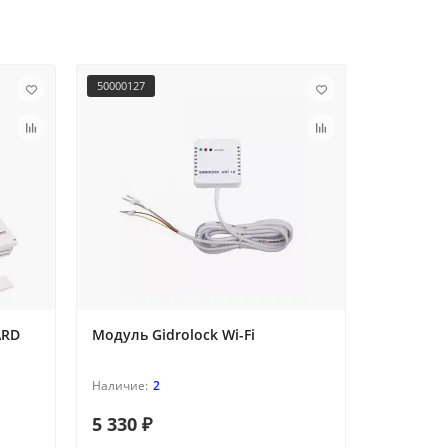
50000127
11091022
ARD
Модуль Gidrolock Wi-Fi
Шаровой
ULTIMATE
2
5 330 ₽
11 430 