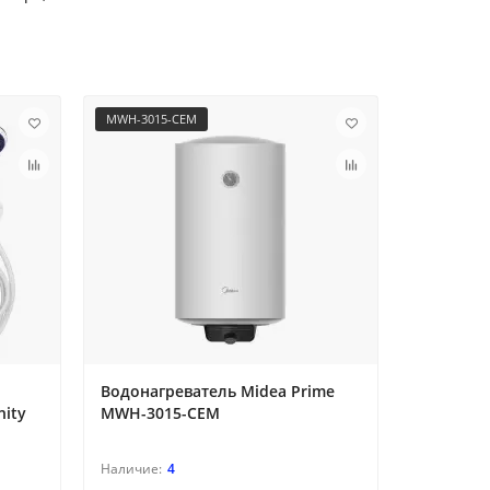
MWH-3015-CEM
MWH-5015
Водонагреватель Midea Prime
Водонагр
nity
MWH-3015-CEM
MWH-501
4