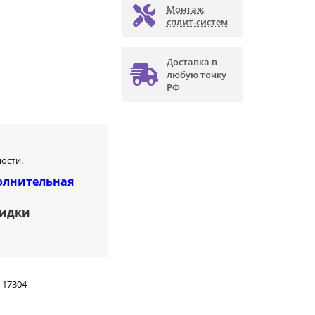
Монтаж
сплит-систем
Доставка в
любую точку
РФ
ости.
олнительная
кидки
-17304