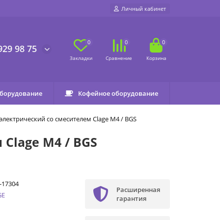
Личный кабинет
0
0
0
929 98 75
оборудование
Кофейное оборудование
лектрический со смесителем Clage M4 / BGS
Clage M4 / BGS
-17304
Расширенная
GE
гарантия