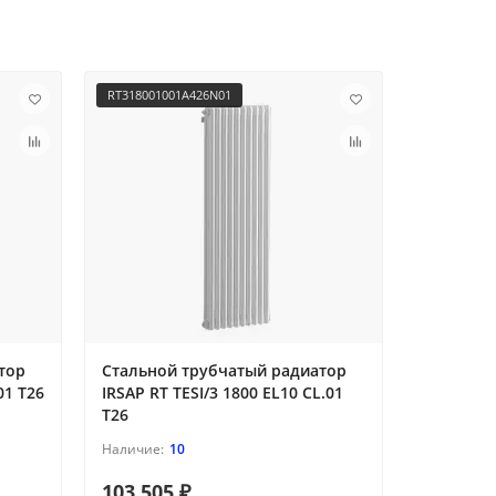
RT318001001A426N01
RT2180004
тор
Стальной трубчатый радиатор
Стальной
01 T26
IRSAP RT TESI/3 1800 EL10 CL.01
IRSAP RT 
T26
10
103 505 ₽
38 868 