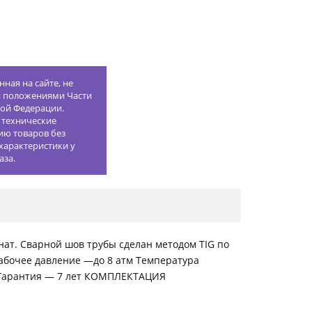
ная на сайте, не
й положениями Части
кой Федерации.
 технические
ию товаров без
характеристики у
аза.
нат. Сварной шов трубы сделан методом TIG по
Рабочее давление —до 8 атм Температура
а Гарантия — 7 лет КОМПЛЕКТАЦИЯ