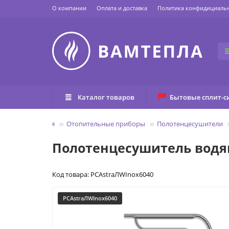
О компании
Оплата и доставка
Политика конфидициаль
Каталог товаров
Бытовые сплит-с
Главная
Отопительные приборы
Полотенцесушители
Полотенцесушитель водяно
Код товара: PCAstraЛWInox6040
PCAstraЛWInox6040