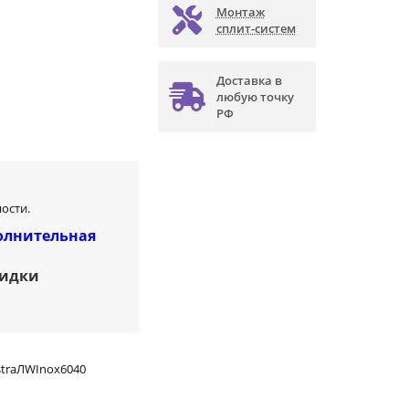
Монтаж
сплит-систем
Доставка в
любую точку
РФ
ости.
олнительная
кидки
straЛWInox6040