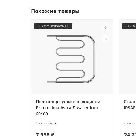
Похожие товары
PCAstraЛWInox6060
RT218
Полотенцесушитель водяной
Стал
Primoclima Astra Л water Inox
IRSAP
60*60
2
7 958 ₽
24 2