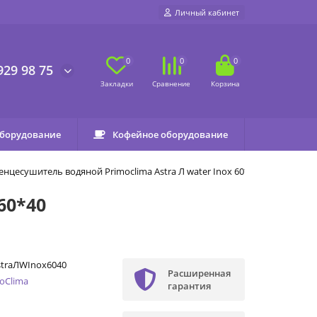
Личный кабинет
0
0
0
929 98 75
оборудование
Кофейное оборудование
нцесушитель водяной Primoclima Astra Л water Inox 60*40
60*40
straЛWInox6040
Расширенная
oClima
гарантия