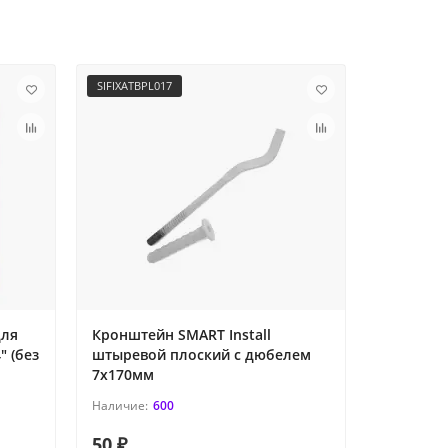
SIFIXATBPL017
set-PC-12
для
Кронштейн SMART Install
Комплект
" (без
штыревой плоский с дюбелем
подключе
l
7x170мм
кронште
600
50 ₽
500 ₽