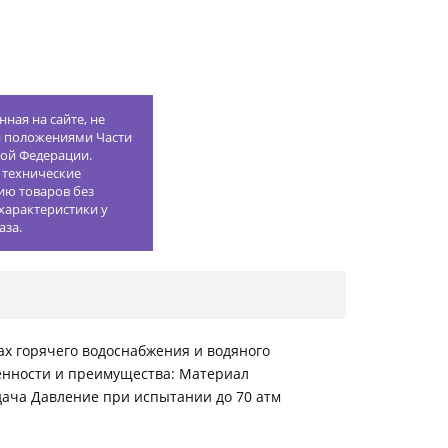
ная на сайте, не
й положениями Части
кой Федерации.
 технические
ию товаров без
характеристики у
аза.
ах горячего водоснабжения и водяного
енности и преимущества: Материал
тдача Давление при испытании до 70 атм