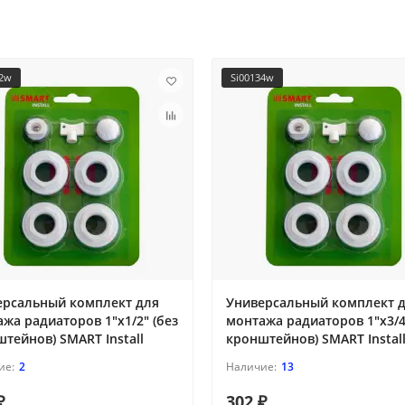
12w
Si00134w
ерсальный комплект для
Универсальный комплект 
жа радиаторов 1"х1/2" (без
монтажа радиаторов 1"х3/4
тейнов) SMART Install
кронштейнов) SMART Instal
2
13
₽
302 ₽