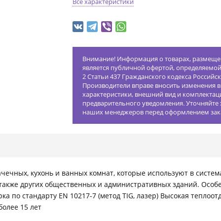
Все характеристики
Внимание! Информация о товарах, размещен
является публичной офертой, определяемо
2 Статьи 437 Гражданского кодекса Российс
Производители вправе вносить изменения в
характеристики, внешний вид и комплектац
предварительного уведомления. Уточняйте 
наших менеджеров перед оформлением зак
чечных, кухонь и ванных комнат, которые используют в систем
 также других общественных и административных зданий. Особ
а по стандарту EN 10217-7 (метод TIG, лазер) Высокая теплоо
более 15 лет