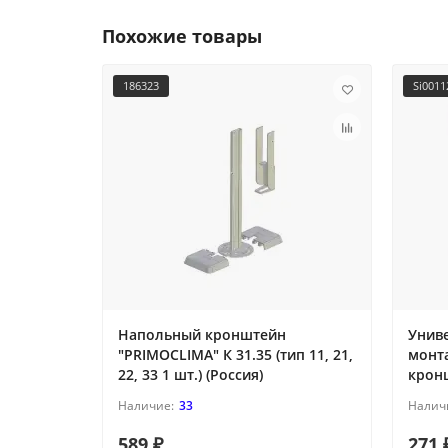
Похожие товары
186323
Si001
Напольный кронштейн
Унив
"PRIMOCLIMA" К 31.35 (тип 11, 21,
монта
22, 33 1 шт.) (Россия)
кронш
33
589 ₽
271 