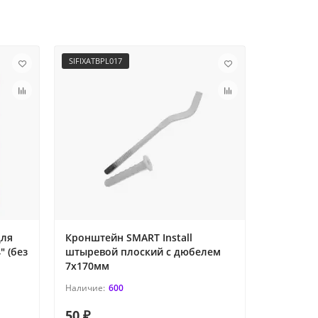
SIFIXATBPL017
set-PC-12
для
Кронштейн SMART Install
Комплект
" (без
штыревой плоский с дюбелем
подключе
l
7x170мм
кронште
600
50 ₽
500 ₽