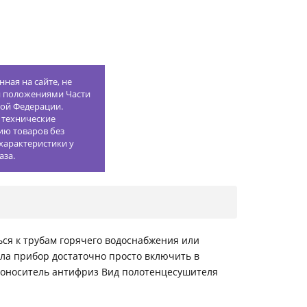
ная на сайте, не
й положениями Части
кой Федерации.
 технические
ию товаров без
характеристики у
аза.
ся к трубам горячего водоснабжения или
пла прибор достаточно просто включить в
плоноситель антифриз Вид полотенцесушителя