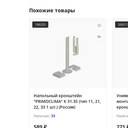
Похожие товары
186323
Si001
Напольный кронштейн
Унив
"PRIMOCLIMA" К 31.35 (тип 11, 21,
монта
22, 33 1 шт.) (Россия)
кронш
33
589 ₽
271 