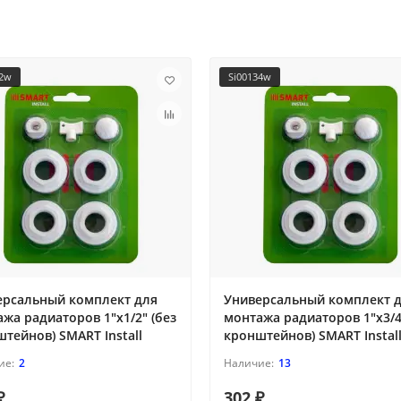
12w
Si00134w
ерсальный комплект для
Универсальный комплект 
жа радиаторов 1"х1/2" (без
монтажа радиаторов 1"х3/4
тейнов) SMART Install
кронштейнов) SMART Instal
2
13
₽
302 ₽