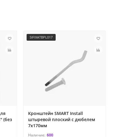
SIFIXATBPL017
set-PC-12
для
Кронштейн SMART Install
Комплект
" (без
штыревой плоский с дюбелем
подключе
l
7x170мм
кронште
600