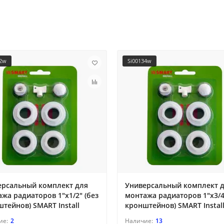
12w
Si00134w
ерсальный комплект для
Универсальный комплект 
жа радиаторов 1"х1/2" (без
монтажа радиаторов 1"х3/4
тейнов) SMART Install
кронштейнов) SMART Instal
2
13