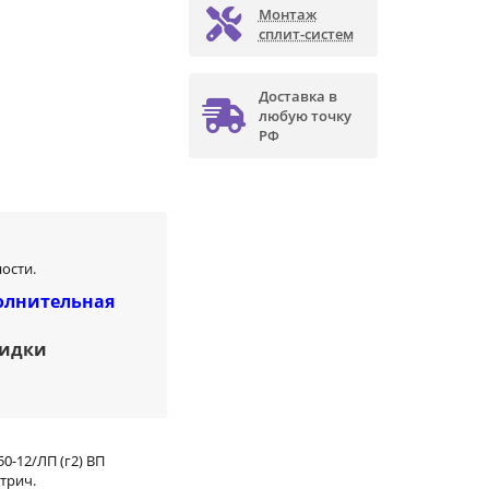
Монтаж
сплит-систем
Доставка в
любую точку
РФ
ости.
олнительная
кидки
50-12/ЛП (г2) ВП
трич.