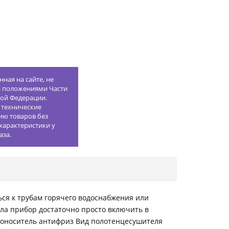
ная на сайте, не
й положениями Части
кой Федерации.
 технические
ию товаров без
характеристики у
аза.
ся к трубам горячего водоснабжения или
пла прибор достаточно просто включить в
плоноситель антифриз Вид полотенцесушителя