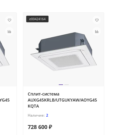
e00424164
e00424165
Сплит-система
Сплит-си
YG45
AUXG45KRLB/UTGUKYAW/AOYG45
AUXG54K
KQTA
KQTA
2
728 600 ₽
860 700