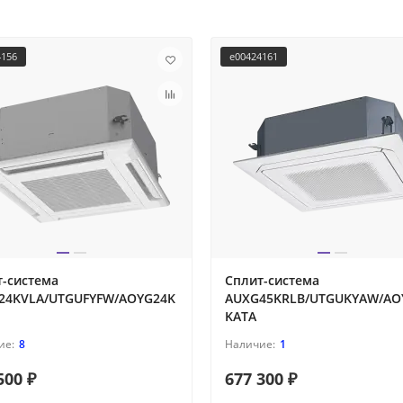
4156
e00424161
т-система
Сплит-система
24KVLA/UTGUFYFW/AOYG24K
AUXG45KRLB/UTGUKYAW/AO
KATA
8
1
500 ₽
677 300 ₽