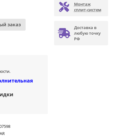
Монтаж
сплит-систем
ый заказ
Доставка в
любую точку
РФ
ости.
олнительная
кидки
07598
SAR