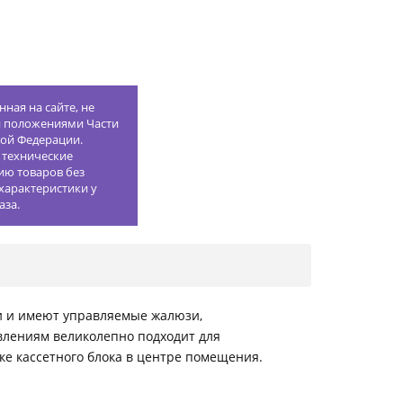
ная на сайте, не
й положениями Части
кой Федерации.
 технические
ию товаров без
характеристики у
аза.
и и имеют управляемые жалюзи,
влениям великолепно подходит для
е кассетного блока в центре помещения.