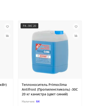
PA -30C 20
PA -30C 50
кВт)
Теплоноситель Primoclima
Теплонос
Antifrost (Пропиленгликоль) -30C
Antifros
20 кг канистра (цвет синий)
50 кг боч
64