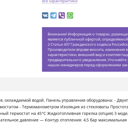
Все характеристики
Внимание! Информация о товарах, размещен
является публичной офертой, определяемо
2 Статьи 437 Гражданского кодекса Российс
Производители вправе вносить изменения в
характеристики, внешний вид и комплектац
предварительного уведомления. Уточняйте 
наших менеджеров перед оформлением зак
ия, охлаждаемой водой. Панель управления оборудована: - Дв
мостатом - Термоманометром Изоляция из стекловаты Простот
ый термостат на 45°C Жидкотопливная горелка (опция) 3 модел
тательное давление — Контур отопления: 4,5 бар максимальна