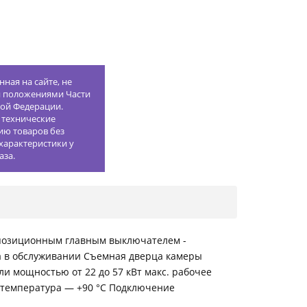
ная на сайте, не
й положениями Части
кой Федерации.
 технические
ию товаров без
характеристики у
аза.
ухпозиционным главным выключателем -
а в обслуживании Съемная дверца камеры
и мощностью от 22 до 57 кВт макс. рабочее
я температура — +90 °C Подключение