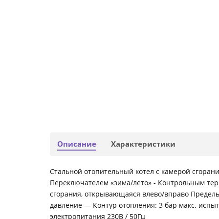
Описание
Характеристики
Стальной отопительный котел с камерой сгоран
Переключателем «зима/лето» - Контрольным тер
сгорания, открывающаяся влево/вправо Предельн
давление — Контур отопления: 3 бар макс. испы
электропитания 230В / 50Гц