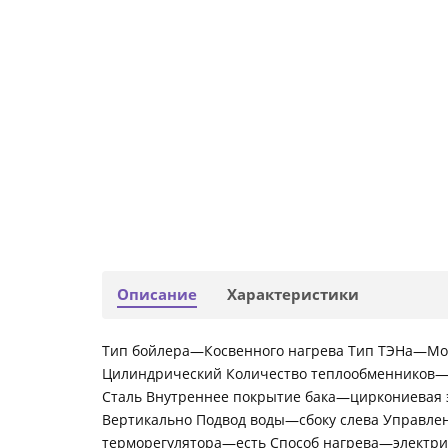
Описание
Характеристики
Тип бойлера—Косвенного нагрева Тип ТЭНа—Мо
Цилиндрический Количество теплообменников—
Сталь Внутреннее покрытие бака—циркониевая 
Вертикально Подвод воды—сбоку слева Управл
терморегулятора—есть Способ нагрева—электр