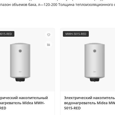
апазон объемов бака, л—120-200 Толщина теплоизоляционного
015-RED
MWH-5015-RED
трический накопительный
Электрический накопител
нагреватель Midea MWH-
водонагреватель Midea M
RED
5015-RED