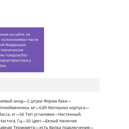
ная на сайте, не
й положениями Части
кой Федерации.
 технические
ию товаров без
характеристики у
аза.
ниевый анод—2 штуки Форма бака—
лообменника, м²—0,89 Материал корпуса—
асса, кг—56 Тип установки—Настенный,
Частота, Гц—50 Цвет—Белый Наличие
плавная Термометр—есть Вилка подключения—