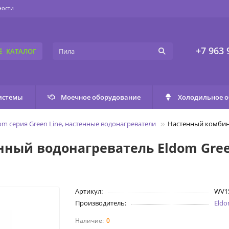
ности
+7 963 
КАТАЛОГ
истемы
Моечное оборудование
Холодильное 
om серия Green Line, настенные водонагреватели
Настенный комбин
ый водонагреватель Eldom Gree
Артикул:
WV1
Производитель:
Eld
0