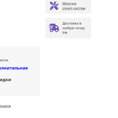
Монтаж
сплит-систем
Доставка в
любую точку
РФ
ости.
олнительная
кидки
5046SR