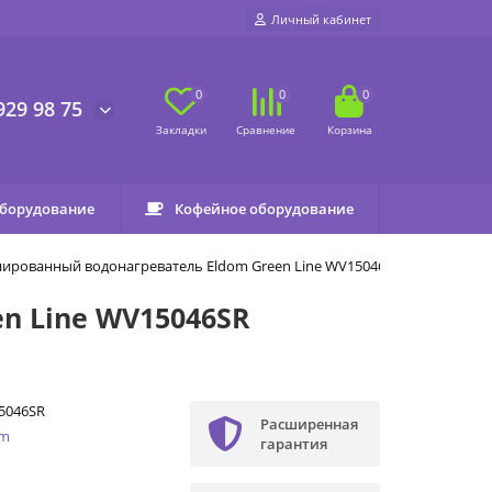
Личный кабинет
0
0
0
929 98 75
оборудование
Кофейное оборудование
ированный водонагреватель Eldom Green Line WV15046SR
n Line WV15046SR
5046SR
Расширенная
om
гарантия