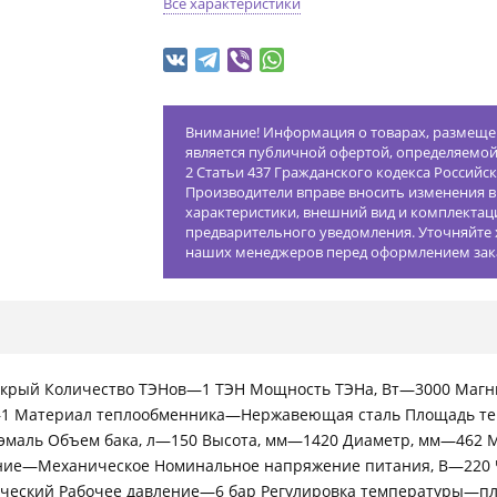
Все характеристики
Внимание! Информация о товарах, размещен
является публичной офертой, определяемо
2 Статьи 437 Гражданского кодекса Российс
Производители вправе вносить изменения в
характеристики, внешний вид и комплектац
предварительного уведомления. Уточняйте 
наших менеджеров перед оформлением зак
крый Количество ТЭНов—1 ТЭН Мощность ТЭНа, Вт—3000 Маг
1 Материал теплообменника—Нержавеющая сталь Площадь теп
эмаль Объем бака, л—150 Высота, мм—1420 Диаметр, мм—462 М
ение—Механическое Номинальное напряжение питания, В—220 
ический Рабочее давление—6 бар Регулировка температуры—