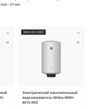
 слоя—33 мм
MWH-8015-RED
MWH-10015
ьный
Электрический накопительный
Электри
WH-
водонагреватель Midea MWH-
водонаг
8015-RED
10015-RE