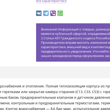
Все характеристики
Внимание! Информация о товарах, размещен
является публичной офертой, определяемо
2 Статьи 437 Гражданского кодекса Российс
Производители вправе вносить изменения в
характеристики, внешний вид и комплектац
предварительного уведомления. Уточняйте 
наших менеджеров перед оформлением зак
доснабжения и отопления. Полная теплоизоляция корпуса из п
горелками или закрытая камера сгорания (C13, C33, C53) с го
ным баком, предохранительным клапаном и датчиком давления
мени, контрольным и предохранительным термостатами, термо
ар, Контур водоснабжения — 8,6 бар макс. испытательное давле