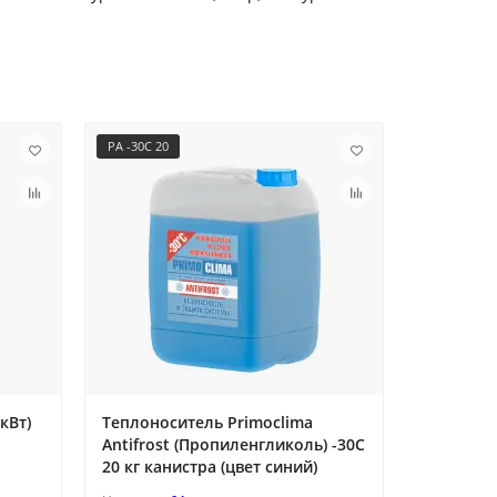
PA -30C 20
PA -30C 50
кВт)
Теплоноситель Primoclima
Теплонос
Antifrost (Пропиленгликоль) -30C
Antifros
20 кг канистра (цвет синий)
50 кг боч