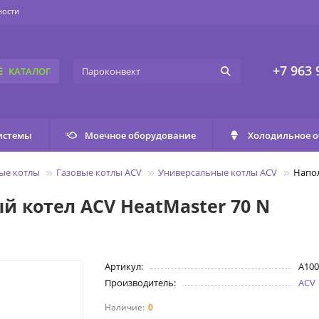
ности
+7 963 
КАТАЛОГ
истемы
Моечное оборудование
Холодильное 
ые котлы
Газовые котлы ACV
Универсальные котлы ACV
Напол
 котел ACV HeatMaster 70 N
Артикул:
A100
Производитель:
ACV
0