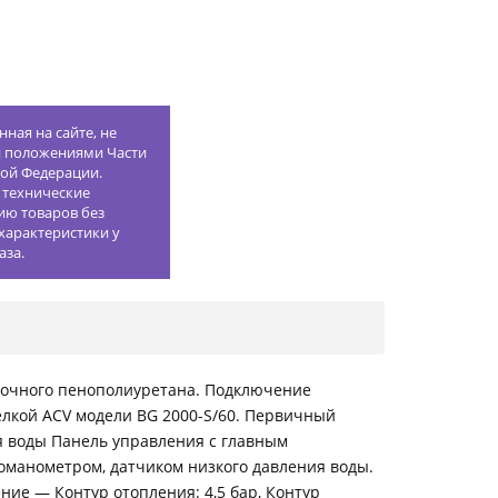
ная на сайте, не
й положениями Части
кой Федерации.
 технические
ию товаров без
характеристики у
аза.
рочного пенополиуретана. Подключение
релкой ACV модели BG 2000-S/60. Первичный
 воды Панель управления с главным
манометром, датчиком низкого давления воды.
ние — Контур отопления: 4,5 бар, Контур